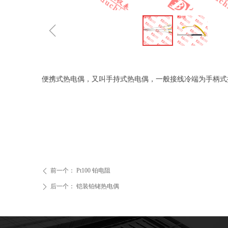
ꁆ
便携式热电偶，又叫手持式热电偶，一般接线冷端为手柄式
前一个：
Pt100 铂电阻
ꄴ
后一个：
铠装铂铑热电偶
ꄲ