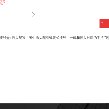
ꁇ
ꂅ
接线盒+插头配置，图中插头配有弹簧式接线，一般和插头对应的手持/便