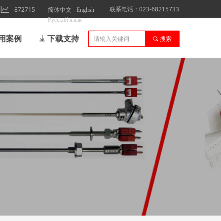
联系电话：023-68215733
872715
简体中文
English
Русский язык
用案例
ꄈ
下载支持
끠
搜索