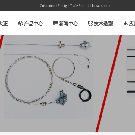
Customized Foreign Trade Site:
duchinsensor.com
大正
ꁦ
产品中心
ꀔ
新闻中心
ꀳ
技术选型
뀒
应