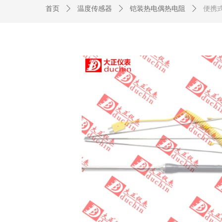
首页
ꄲ
温度传感器
ꄲ
铠装热电偶热电阻
ꄲ
便携