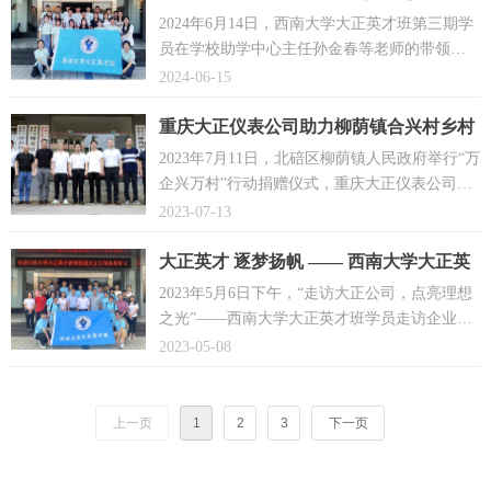
参观学习
2024年6月14日，西南大学大正英才班第三期学
员在学校助学中心主任孙金春等老师的带领
下，来到大正仪表公司参观学习，并与公司董
2024-06-15
事长、大正英才班创始人周洪琴进行了面对面
座谈交流。
重庆大正仪表公司助力柳荫镇合兴村乡村
振兴 ——“万企兴万村”行动捐赠仪式圆满
2023年7月11日，北碚区柳荫镇人民政府举行“万
成功
企兴万村”行动捐赠仪式，重庆大正仪表公司向
柳荫镇合兴村捐赠20万元，支持柳荫镇合兴村
2023-07-13
建设便民服务中心。
大正英才 逐梦扬帆 —— 西南大学大正英
才班学员走访企业学习实践活动圆满举办
2023年5月6日下午，“走访大正公司，点亮理想
之光”——西南大学大正英才班学员走访企业学
习实践活动在重庆大正仪表公司顺利开展
2023-05-08
上一页
1
2
3
下一页